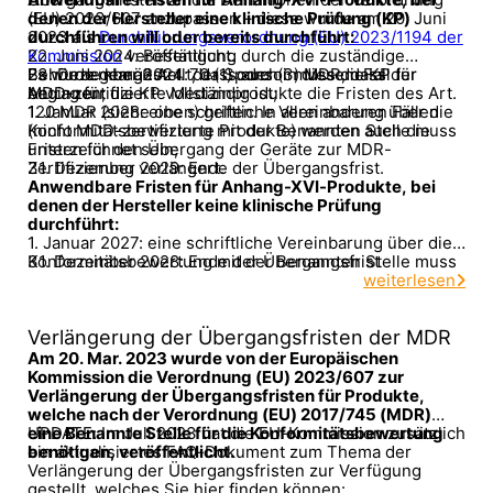
(EU) 2023/607 anzupassen – diese wurde am 20. Juni
denen der Hersteller eine klinische Prüfung (KP)
2023 als
durchführen will oder bereits durchführt:
Durchführungsverordnung (EU) 2023/1194 der
Kommission
22. Juni 2024: Bestätigung durch die zuständige
veröffentlicht.
Es wurde klargestellt, dass auch in diesem Fall für
Behörde gemäß Art. 70 (1) oder (3) MDR, dass der
23. Dezember 2024: der Sponsor muss die KP
MDD-zertifizierte Medizinprodukte die Fristen des Art.
Antrag für die KP vollständig ist;
beginnen;
120 MDR (siehe oben) gelten. In allen anderen Fällen
1. Januar 2028: eine schriftliche Vereinbarung über die
(nicht MDD-zertifizierte Produkte) werden auch die
Konformitätsbewertung mit der Benannten Stelle muss
Fristen für den Übergang der Geräte zur MDR-
unterzeichnet sein;
Zertifizierung verlängert.
31. Dezember 2029: Ende der Übergangsfrist.
Anwendbare Fristen für Anhang-XVI-Produkte, bei
denen der Hersteller keine klinische Prüfung
durchführt:
1. Januar 2027: eine schriftliche Vereinbarung über die
Konformitätsbewertung mit der Benannten Stelle muss
31. Dezember 2028: Ende der Übergangsfrist
unterzeichnet sein;
weiterlesen
Verlängerung der Übergangsfristen der MDR
Am 20. Mar. 2023 wurde von der Europäischen
Kommission die Verordnung (EU) 2023/607 zur
Verlängerung der Übergangsfristen für Produkte,
welche nach der Verordnung (EU) 2017/745 (MDR)
eine Benannte Stelle für die Konformitätsbewertung
UPDATE: Im Juli 2023 hat die EU-Kommission zusätzlich
benötigen, veröffentlicht.
ein aktualisiertes FAQ-Dokument zum Thema der
Verlängerung der Übergangsfristen zur Verfügung
gestellt, welches Sie hier finden können: