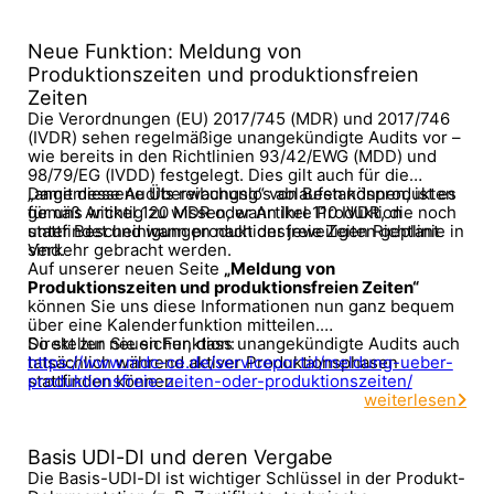
Neue Funktion: Meldung von
Produktionszeiten und produktionsfreien
Zeiten
Die Verordnungen (EU) 2017/745 (MDR) und 2017/746
(IVDR) sehen regelmäßige unangekündigte Audits vor –
wie bereits in den Richtlinien 93/42/EWG (MDD) und
98/79/EG (IVDD) festgelegt. Dies gilt auch für die
„angemessene Überwachung“ von Bestandsprodukten
Damit diese Audits reibungslos ablaufen können, ist es
gemäß Artikel 120 MDR oder Artikel 110 IVDR, die noch
für uns wichtig zu wissen, wann Ihre Produktion
unter Bescheinigungen nach der jeweiligen Richtlinie in
stattfindet und wann produktionsfreie Zeiten geplant
Verkehr gebracht werden.
sind.
Auf unserer neuen Seite
„Meldung von
Produktionszeiten und produktionsfreien Zeiten“
können Sie uns diese Informationen nun ganz bequem
über eine Kalenderfunktion mitteilen.
So stellen Sie sicher, dass unangekündigte Audits auch
Direkt zur neuen Funktion:
tatsächlich während aktiver Produktionsphasen
https://www.mdc-ce.de/serviceportal/meldung-ueber-
stattfinden können.
produktionsfreie-zeiten-oder-produktionszeiten/
weiterlesen
Basis UDI-DI und deren Vergabe
Die Basis-UDI-DI ist wichtiger Schlüssel in der Produkt-