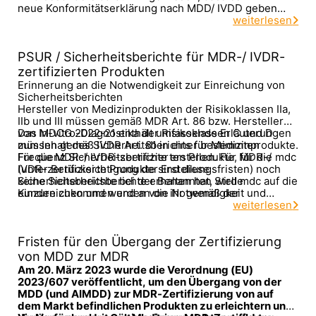
neue Konformitätserklärung nach MDD/ IVDD geben
darf, sondern nur ein „Beiblatt“ (s.o.) zu der vor dem
weiterlesen
2021-05-26 (MDD)/ 2022-05-26 (IVDD) ausgestellten
Konformitätserklärung, welche die nicht signifikanten
PSUR / Sicherheitsberichte für MDR-/ IVDR-
Änderungen (wie auch neue Produktvarianten)
eindeutig nennt.
zertifizierten Produkten
Erinnerung an die Notwendigkeit zur Einreichung von
Sicherheitsberichten
Hersteller von Medizinprodukten der Risikoklassen IIa,
IIb und III müssen gemäß MDR Art. 86 bzw. Hersteller
von In-vitro-Diagnostika der Risikoklassen C und D
Das MDCG 2022-21 enthält umfassende Erläuterungen
müssen gemäß IVDR Art. 81 in einer bestimmten
zum Inhalt des Sicherheitsberichts für Medizinprodukte.
Frequenz Sicherheitsberichte erstellen. Für MDR-/
Für die MDR-/ IVDR-zertifizierten Produkte, für die mdc
IVDR-zertifizierte Produkte sind diese
(unter Berücksichtigung der Erstellungsfristen) noch
Sicherheitsberichte bei der Benannten Stelle
keine Sicherheitsberichte erhalten hat, wird mdc auf die
einzureichen und werden von ihr gemäß der
Kunden zukommen und an die Notwendigkeit und
Anforderungen geprüft.
Fristen erinnern.
weiterlesen
Fristen für den Übergang der Zertifizierung
von MDD zur MDR
Am 20. März 2023 wurde die Verordnung (EU)
2023/607 veröffentlicht, um den Übergang von der
MDD (und AIMDD) zur MDR-Zertifizierung von auf
dem Markt befindlichen Produkten zu erleichtern und