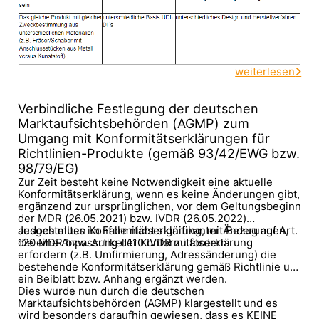
weiterlesen
Verbindliche Festlegung der deutschen
Marktaufsichtsbehörden (AGMP) zum
Umgang mit Konformitätserklärungen für
Richtlinien-Produkte (gemäß 93/42/EWG bzw.
98/79/EG)
Zur Zeit besteht keine Notwendigkeit eine aktuelle
Konformitätserklärung, wenn es keine Änderungen gibt,
ergänzend zur ursprünglichen, vor dem Geltungsbeginn
der MDR (26.05.2021) bzw. IVDR (26.05.2022)
ausgestellten Konformitätserklärung, mit Bezug auf Art.
Jedoch muss im Falle nicht signifikanter Änderungen,
120 MDR bzw. Artikel 110 IVDR zu fordern.
die eine Anpassung der Konformitätserklärung
erfordern (z.B. Umfirmierung, Adressänderung) die
bestehende Konformitätserklärung gemäß Richtlinie um
ein Beiblatt bzw. Anhang ergänzt werden.
Dies wurde nun durch die deutschen
Marktaufsichtsbehörden (AGMP) klargestellt und es
wird besonders daraufhin gewiesen, dass es KEINE