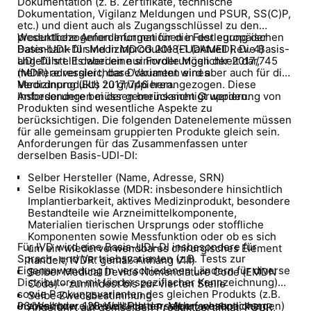
Dokumentation (z. B. Zertifikate, technische
Dokumentation, Vigilanz Meldungen und PSUR, SS(C)P,
etc.) und dient auch als Zugangsschlüssel zu den
produktbezogenen Informationen in der europäischen
Wesentliche Anforderungen für die Festlegung der
Datenbank für Medizinprodukte (EUDAMED). Die Basis-
Basis-UDI-DI sind in MDCG 2018-1 (aktuell Rev. 4)
UDI-DI stellt dabei eine sinnvolle Möglichkeit dar,
angeführt. Es werden nur Forderungen der 2017/745
mehrere vergleichbare Varianten eines
(MDR) adressiert, das Dokument wird aber auch für die
Medizinprodukts zu gruppieren.
Verordnung (EU) 2017/746 herangezogen. Diese
Anforderungen müssen berücksichtigt werden.
Insbesondere bei der gemeinsamen Gruppierung von
Produkten sind wesentliche Aspekte zu
berücksichtigen. Die folgenden Datenelemente müssen
für alle gemeinsam gruppierten Produkte gleich sein.
Anforderungen für das Zusammenfassen unter
derselben Basis-UDI-DI:
Selber Hersteller (Name, Adresse, SRN)
Selbe Risikoklasse (MDR: insbesondere hinsichtlich
Implantierbarkeit, aktives Medizinprodukt, besondere
Bestandteile wie Arzneimittelkomponente,
Materialien tierischen Ursprungs oder stoffliche
Komponenten sowie Messfunktion oder ob es sich
Für IVD wird eine Basis-UDI-DI insbesondere für
um ein wiederverwendbares chirurgisches Element
Sprach- und Vertriebsvarianten (z.B. Tests zur
handelt; IVDR: gemäß Anhang VIII)
Eigenanwendung in verschiedenen Ländern für diverse
Selber Medical Device Nomenclature Code (EMDN
Distributoren mit länderspezifischer Kennzeichnung)
Code) – zumindest bis zur vierten Stelle
sowie Packungsvarianten des gleichen Produkts (z.B.
Selbe Zweckbestimmung
96-Well bzw. 128-Well Platten, Mehrfachabpackungen)
Insbesondere hinsichtlich derselben wesentlichen
Angeführt auf demselben Produktzertifikat, PSUR,